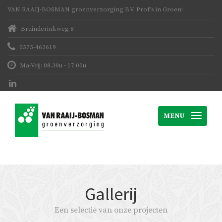
VAN RAAIJ-BOSMAN groenverzorging B.V. Prof’s in Groen!
Bruinderinkweg 8
0575-462619
Ma-Vrij: 08.30u - 17.00u
MENU
Gallerij
Een selectie van onze projecten