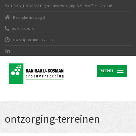
VAN RAAIJ-BOSMAN groenverzorging B.V. Prof’s in Groen!
Bruinderinkweg 8
0575-462619
Ma-Vrij: 08.30u - 17.00u
MENU
ontzorging-terreinen