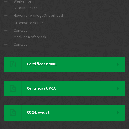
Werken bij
Allround machinist
Hovenier Aanleg/Onderhoud
Groenvoorziener
Contact
Maak een Afspraak
Contact
Certificaat 9001
Certificaat VCA
CO2-bewust